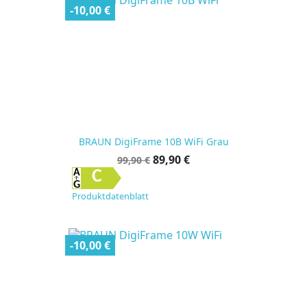
-10,00 €
BRAUN DigiFrame 10B WiFi Grau
Verkaufspreis
Preis
89,90 €
99,90 €
C
Produktdatenblatt
-10,00 €