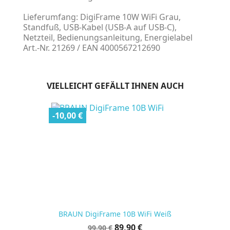
Lieferumfang: DigiFrame 10W WiFi Grau,
Standfuß, USB-Kabel (USB-A auf USB-C),
Netzteil, Bedienungsanleitung, Energielabel
Art.-Nr. 21269 / EAN 4000567212690
VIELLEICHT GEFÄLLT IHNEN AUCH
-10,00 €
BRAUN DigiFrame 10B WiFi Weiß
Verkaufspreis
Preis
89,90 €
99,90 €