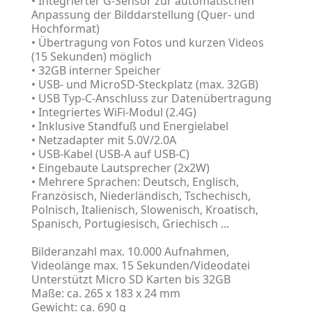
• Integrierter G-Sensor zur automatischen
Anpassung der Bilddarstellung (Quer- und
Hochformat)
• Übertragung von Fotos und kurzen Videos
(15 Sekunden) möglich
• 32GB interner Speicher
• USB- und MicroSD-Steckplatz (max. 32GB)
• USB Typ-C-Anschluss zur Datenübertragung
• Integriertes WiFi-Modul (2.4G)
• Inklusive Standfuß und Energielabel
• Netzadapter mit 5.0V/2.0A
• USB-Kabel (USB-A auf USB-C)
• Eingebaute Lautsprecher (2x2W)
• Mehrere Sprachen: Deutsch, Englisch,
Französisch, Niederländisch, Tschechisch,
Polnisch, Italienisch, Slowenisch, Kroatisch,
Spanisch, Portugiesisch, Griechisch ...
Bilderanzahl max. 10.000 Aufnahmen,
Videolänge max. 15 Sekunden/Videodatei
Unterstützt Micro SD Karten bis 32GB
Maße: ca. 265 x 183 x 24 mm
Gewicht: ca. 690 g