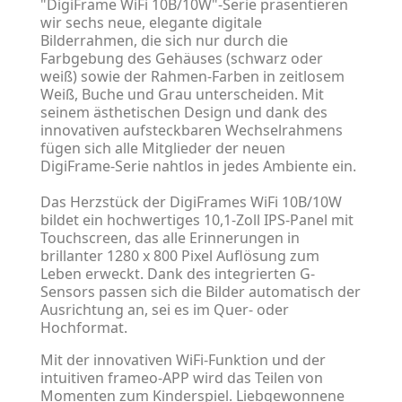
"DigiFrame WiFi 10B/10W"-Serie präsentieren
wir sechs neue, elegante digitale
Bilderrahmen, die sich nur durch die
Farbgebung des Gehäuses (schwarz oder
weiß) sowie der Rahmen-Farben in zeitlosem
Weiß, Buche und Grau unterscheiden. Mit
seinem ästhetischen Design und dank des
innovativen aufsteckbaren Wechselrahmens
fügen sich alle Mitglieder der neuen
DigiFrame-Serie nahtlos in jedes Ambiente ein.
Das Herzstück der DigiFrames WiFi 10B/10W
bildet ein hochwertiges 10,1-Zoll IPS-Panel mit
Touchscreen, das alle Erinnerungen in
brillanter 1280 x 800 Pixel Auflösung zum
Leben erweckt. Dank des integrierten G-
Sensors passen sich die Bilder automatisch der
Ausrichtung an, sei es im Quer- oder
Hochformat.
Mit der innovativen WiFi-Funktion und der
intuitiven frameo-APP wird das Teilen von
Momenten zum Kinderspiel. Liebgewonnene