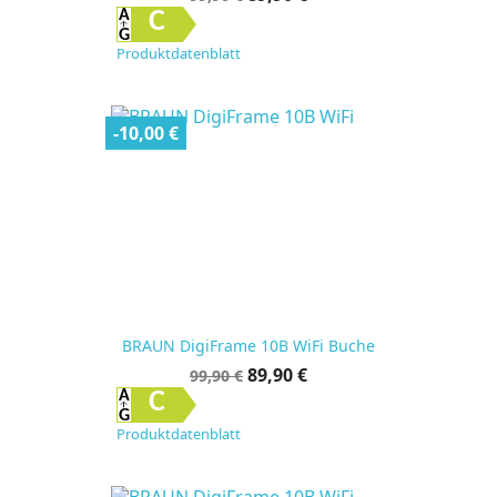
C
Produktdatenblatt
-10,00 €
BRAUN DigiFrame 10B WiFi Buche
Verkaufspreis
Preis
89,90 €
99,90 €
C
Produktdatenblatt