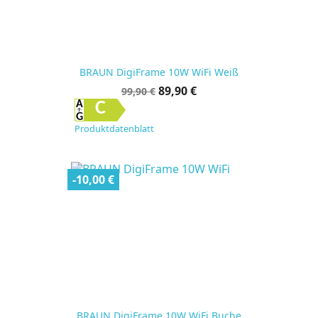
BRAUN DigiFrame 10W WiFi Weiß
Verkaufspreis
Preis
89,90 €
99,90 €
C
Produktdatenblatt
-10,00 €
BRAUN DigiFrame 10W WiFi Buche