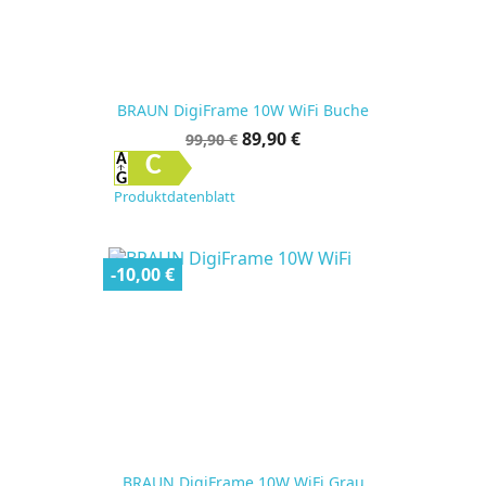
BRAUN DigiFrame 10W WiFi Buche
Verkaufspreis
Preis
89,90 €
99,90 €
C
Produktdatenblatt
-10,00 €
BRAUN DigiFrame 10W WiFi Grau