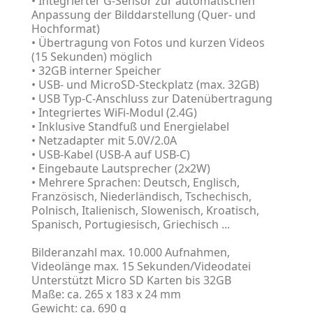
• Integrierter G-Sensor zur automatischen
Anpassung der Bilddarstellung (Quer- und
Hochformat)
• Übertragung von Fotos und kurzen Videos
(15 Sekunden) möglich
• 32GB interner Speicher
• USB- und MicroSD-Steckplatz (max. 32GB)
• USB Typ-C-Anschluss zur Datenübertragung
• Integriertes WiFi-Modul (2.4G)
• Inklusive Standfuß und Energielabel
• Netzadapter mit 5.0V/2.0A
• USB-Kabel (USB-A auf USB-C)
• Eingebaute Lautsprecher (2x2W)
• Mehrere Sprachen: Deutsch, Englisch,
Französisch, Niederländisch, Tschechisch,
Polnisch, Italienisch, Slowenisch, Kroatisch,
Spanisch, Portugiesisch, Griechisch ...
Bilderanzahl max. 10.000 Aufnahmen,
Videolänge max. 15 Sekunden/Videodatei
Unterstützt Micro SD Karten bis 32GB
Maße: ca. 265 x 183 x 24 mm
Gewicht: ca. 690 g