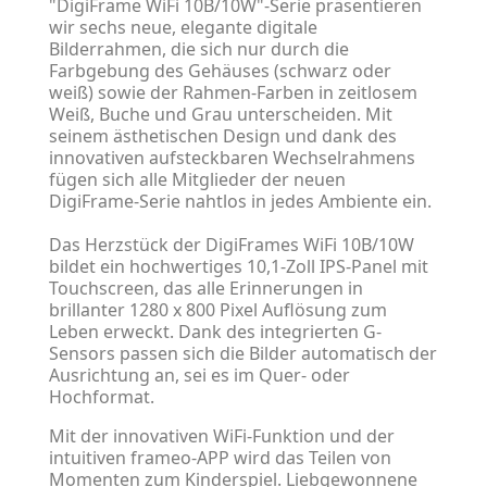
"DigiFrame WiFi 10B/10W"-Serie präsentieren
wir sechs neue, elegante digitale
Bilderrahmen, die sich nur durch die
Farbgebung des Gehäuses (schwarz oder
weiß) sowie der Rahmen-Farben in zeitlosem
Weiß, Buche und Grau unterscheiden. Mit
seinem ästhetischen Design und dank des
innovativen aufsteckbaren Wechselrahmens
fügen sich alle Mitglieder der neuen
DigiFrame-Serie nahtlos in jedes Ambiente ein.
Das Herzstück der DigiFrames WiFi 10B/10W
bildet ein hochwertiges 10,1-Zoll IPS-Panel mit
Touchscreen, das alle Erinnerungen in
brillanter 1280 x 800 Pixel Auflösung zum
Leben erweckt. Dank des integrierten G-
Sensors passen sich die Bilder automatisch der
Ausrichtung an, sei es im Quer- oder
Hochformat.
Mit der innovativen WiFi-Funktion und der
intuitiven frameo-APP wird das Teilen von
Momenten zum Kinderspiel. Liebgewonnene