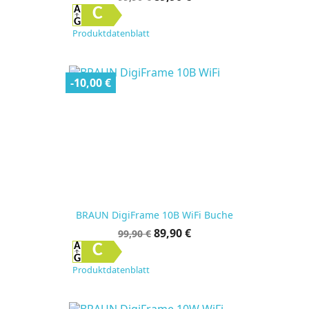
C
Produktdatenblatt
-10,00 €
BRAUN DigiFrame 10B WiFi Buche
Verkaufspreis
Preis
89,90 €
99,90 €
C
Produktdatenblatt