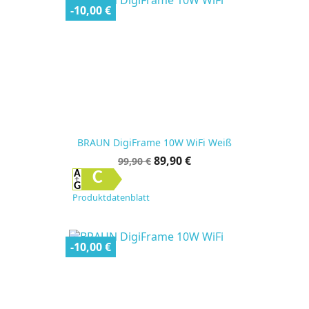
-10,00 €
BRAUN DigiFrame 10W WiFi Weiß
Verkaufspreis
Preis
89,90 €
99,90 €
C
Produktdatenblatt
-10,00 €