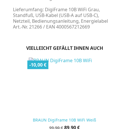
Lieferumfang: DigiFrame 10B WiFi Grau,
Standfuß, USB-Kabel (USB-A auf USB-C),
Netzteil, Bedienungsanleitung, Energielabel
Art.-Nr. 21266 / EAN 4000567212669
VIELLEICHT GEFÄLLT IHNEN AUCH
-10,00 €
BRAUN DigiFrame 10B WiFi Weiß
Verkaufspreis
Preis
89,90 €
99,90 €