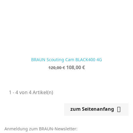
BRAUN Scouting Cam BLACK400 4G
Verkaufspreis
Preis
108,00 €
120,00 €
1 - 4 von 4 Artikel(n)

zum Seitenanfang
Anmeldung zum BRAUN-Newsletter: