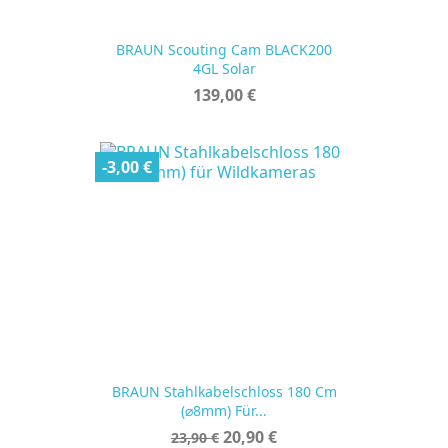
BRAUN Scouting Cam BLACK200
4GL Solar
Preis
139,00 €
-3,00 €
BRAUN Stahlkabelschloss 180 Cm
(⌀8mm) Für...
Verkaufspreis
Preis
20,90 €
23,90 €