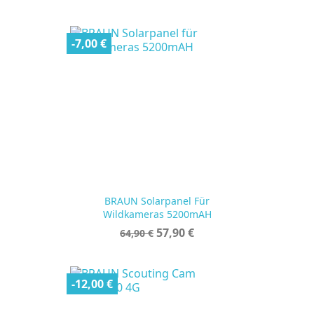
-7,00 €
BRAUN Solarpanel Für
Wildkameras 5200mAH
Verkaufspreis
Preis
57,90 €
64,90 €
-12,00 €