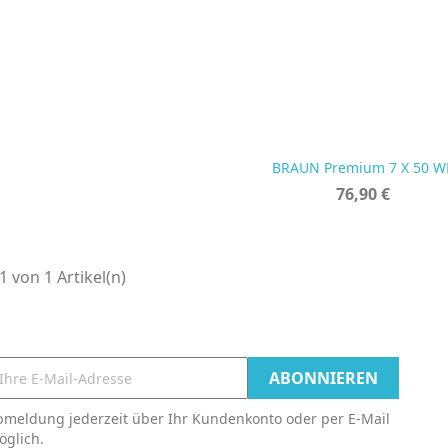

Vorschau
BRAUN Premium 7 X 50 W
Preis
76,90 €
 1 von 1 Artikel(n)
bmeldung jederzeit über Ihr Kundenkonto oder per E-Mail
öglich.