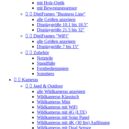
mit Holz-Optik
mit Bewegungssensor


DigiFrames "Business Line"
alle Größen anzeigen
Displaygröße 10.1 bis 18.5"
Displaygröße 21.5 bis 32"


DigiFrames "WiFi"
alle Größen anzeigen
Displaygröße 7 bis 15"


Zubehör
Netzteile
Standfüße
Fernbedienungen
Sonstiges


Kameras


Jagd & Outdoor
alle Wildkameras anzeigen
Wildkameras Klassisch
Wildkameras Mini
Wildkameras mit WiFi
Wildkameras mit 4G (LTE)
Wildkameras mit Solar Panel
Wildkameras mit 4K (30 fps) Auflösung
Wildkameras mit Dual Sensor