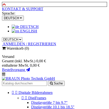
KONTAKT & SUPPORT
Sprache:
DEUTSCH
DEUTSCH
ENGLISH
ANMELDEN / REGISTRIEREN
Warenkorb
(0)
Versand
Gesamt (inkl. MwSt.)
0,00 €
enthaltene MwSt.
0,00 €
Bestellvorgang
Suche


Digitale Bilderrahmen


DigiFrames
Displaygröße 7 bis 9.7"
Displaygröße 10.1 bis 18.5"