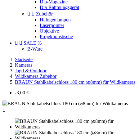
Dia-Magazine
Dia-Rahmungsgerät


Zubehör
Halogenlampen
Laserpointer
Objektive
Projektionstische


SALE %
B-Ware
Startseite
Kameras
Jagd & Outdoor
Wildkamera Zubehör
BRAUN Stahlkabelschloss 180 cm (⌀8mm) für Wildkameras
-3,00 €
