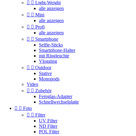


Light-Weight
alle anzeigen


Mini
alle anzeigen


Profi
alle anzeigen


Smartphone
Selfie-Sticks
Smartphone-Halter
mit Ringleuchte
Vlogging


Outdoor
Stative
Monopods
Video


Zubehör
Fernglas-Adapter
Schnellwechselplatte


Foto


Filter
UV Filter
ND Filter
POL Filter