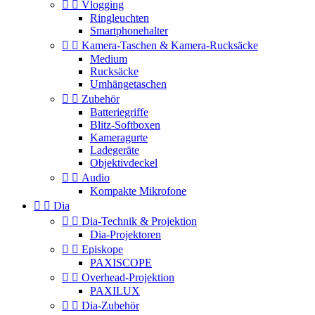


Vlogging
Ringleuchten
Smartphonehalter


Kamera-Taschen & Kamera-Rucksäcke
Medium
Rucksäcke
Umhängetaschen


Zubehör
Batteriegriffe
Blitz-Softboxen
Kameragurte
Ladegeräte
Objektivdeckel


Audio
Kompakte Mikrofone


Dia


Dia-Technik & Projektion
Dia-Projektoren


Episkope
PAXISCOPE


Overhead-Projektion
PAXILUX


Dia-Zubehör