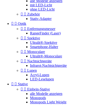
alle Modelle anzeigen
mit LED-Licht
ohne LED-Licht


Zubehör
Stativ-Adapter


Optik


Entfernungsmesser
RangeFinder (Laser)


Spektive
Ultralit®-Spektive
Smartphone-Halter


Monoculare
Ultralit®-Monoculare


Nachtsichtgeräte
Infrarot-Nachtsichtgeräte


Lupen
Acryl-Lupen
LED-Leselupen


Stative


Einbein-Stative
alle Modelle anzeigen
Monopods
Monopods Light Weight