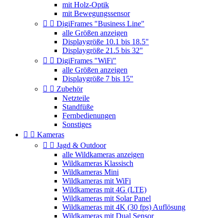
mit Holz-Optik
mit Bewegungssensor


DigiFrames "Business Line"
alle Größen anzeigen
Displaygröße 10.1 bis 18.5"
Displaygröße 21.5 bis 32"


DigiFrames "WiFi"
alle Größen anzeigen
Displaygröße 7 bis 15"


Zubehör
Netzteile
Standfüße
Fernbedienungen
Sonstiges


Kameras


Jagd & Outdoor
alle Wildkameras anzeigen
Wildkameras Klassisch
Wildkameras Mini
Wildkameras mit WiFi
Wildkameras mit 4G (LTE)
Wildkameras mit Solar Panel
Wildkameras mit 4K (30 fps) Auflösung
Wildkameras mit Dual Sensor