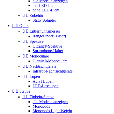
alle Modelle anzeigen
mit LED-Licht
ohne LED-Licht


Zubehör
Stativ-Adapter


Optik


Entfernungsmesser
RangeFinder (Laser)


Spektive
Ultralit®-Spektive
Smartphone-Halter


Monoculare
Ultralit®-Monoculare


Nachtsichtgeräte
Infrarot-Nachtsichtgeräte


Lupen
Acryl-Lupen
LED-Leselupen


Stative


Einbein-Stative
alle Modelle anzeigen
Monopods
Monopods Light Weight