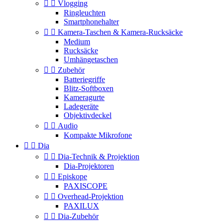


Vlogging
Ringleuchten
Smartphonehalter


Kamera-Taschen & Kamera-Rucksäcke
Medium
Rucksäcke
Umhängetaschen


Zubehör
Batteriegriffe
Blitz-Softboxen
Kameragurte
Ladegeräte
Objektivdeckel


Audio
Kompakte Mikrofone


Dia


Dia-Technik & Projektion
Dia-Projektoren


Episkope
PAXISCOPE


Overhead-Projektion
PAXILUX


Dia-Zubehör