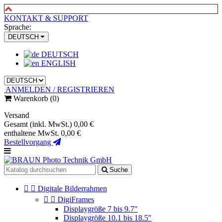
KONTAKT & SUPPORT
Sprache:
DEUTSCH
DEUTSCH
ENGLISH
ANMELDEN / REGISTRIEREN
Warenkorb
(0)
Versand
Gesamt (inkl. MwSt.)
0,00 €
enthaltene MwSt.
0,00 €
Bestellvorgang
Suche


Digitale Bilderrahmen


DigiFrames
Displaygröße 7 bis 9.7"
Displaygröße 10.1 bis 18.5"