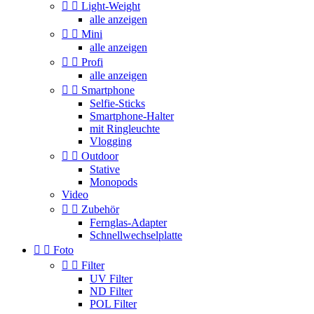


Light-Weight
alle anzeigen


Mini
alle anzeigen


Profi
alle anzeigen


Smartphone
Selfie-Sticks
Smartphone-Halter
mit Ringleuchte
Vlogging


Outdoor
Stative
Monopods
Video


Zubehör
Fernglas-Adapter
Schnellwechselplatte


Foto


Filter
UV Filter
ND Filter
POL Filter