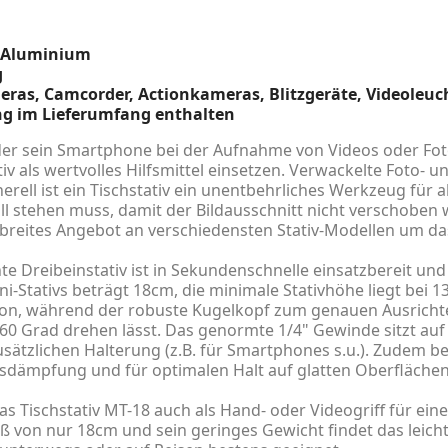
s Aluminium
g
ras, Camcorder, Actionkameras, Blitzgeräte, Videoleuc
ng im Lieferumfang enthalten
r sein Smartphone bei der Aufnahme von Videos oder Fotos
tiv als wertvolles Hilfsmittel einsetzen. Verwackelte Foto
erell ist ein Tischstativ ein unentbehrliches Werkzeug für
till stehen muss, damit der Bildausschnitt nicht verschobe
 breites Angebot an verschiedensten Stativ-Modellen um das
e Dreibeinstativ ist in Sekundenschnelle einsatzbereit und
i-Stativs beträgt 18cm, die minimale Stativhöhe liegt bei 1
lon, während der robuste Kugelkopf zum genauen Ausrich
360 Grad drehen lässt. Das genormte 1/4" Gewinde sitzt au
ätzlichen Halterung (z.B. für Smartphones s.u.). Zudem bes
sdämpfung und für optimalen Halt auf glatten Oberflächen
das Tischstativ MT-18 auch als Hand- oder Videogriff für 
von nur 18cm und sein geringes Gewicht findet das leicht 