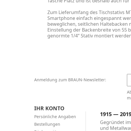
Tasche Platz und ist deshalb auch fü
Zum Lieferumfang des Tischstativs MT-
Smartphone einfach eingespannt werd
beweglichen, seitlichen Haltebacken 
Einstellung der Backenbreite von 55 
genormte 1/4“ Stativ montiert werden
Anmeldung zum BRAUN-Newsletter:
A
m
IHR KONTO
1915 — 201
Persönliche Angaben
Gegründet im 
Bestellungen
und Metallwar