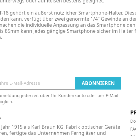
r unterwegs oder auf Reisen bestens geeignet.
18 gehört ein äußerst nützlicher Smartphone-Halter. Diese 
en kann, verfügt über zwei genormte 1/4“ Gewinde an der 
machen die individuelle Anpassung an das Smartphone denk
bis 85mm kann jedes gängige Smartphone sicher im Halter f
.
bmeldung jederzeit über Ihr Kundenkonto oder per E-Mail
öglich.
P
9
Do
Jahr 1915 als Karl Braun KG, Fabrik optischer Geräte
FA
en, fertigte das Unternehmen Ferngläser und