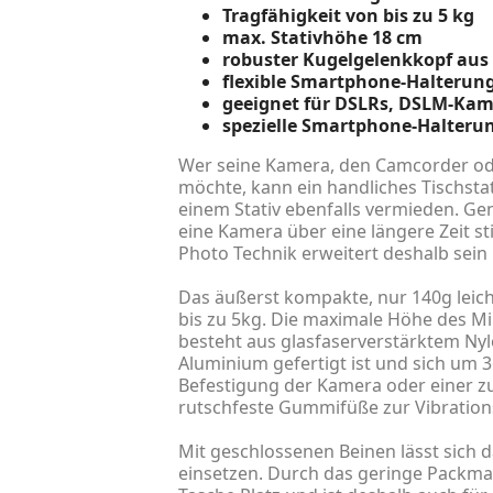
Tragfähigkeit von bis zu 5 kg
max. Stativhöhe 18 cm
robuster Kugelgelenkkopf au
flexible Smartphone-Halterun
geeignet für DSLRs, DSLM-Kame
spezielle Smartphone-Halteru
Wer seine Kamera, den Camcorder ode
möchte, kann ein handliches Tischsta
einem Stativ ebenfalls vermieden. Gen
eine Kamera über eine längere Zeit s
Photo Technik erweitert deshalb sein
Das äußerst kompakte, nur 140g leicht
bis zu 5kg. Die maximale Höhe des Min
besteht aus glasfaserverstärktem Ny
Aluminium gefertigt ist und sich um 
Befestigung der Kamera oder einer zus
rutschfeste Gummifüße zur Vibration
Mit geschlossenen Beinen lässt sich 
einsetzen. Durch das geringe Packmaß 