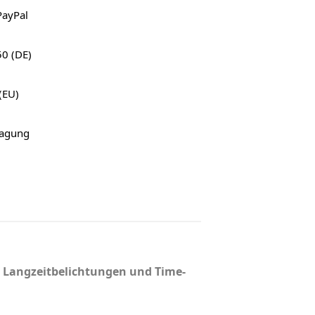
PayPal
50 (DE)
(EU)
ragung
r Langzeitbelichtungen und Time-