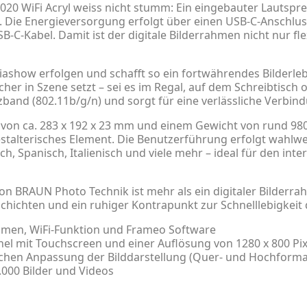
1020 WiFi Acryl weiss nicht stumm: Ein eingebauter Lautspr
Die Energieversorgung erfolgt über einen USB-C-Anschluss
B-C-Kabel. Damit ist der digitale Bilderrahmen nicht nur f
iashow erfolgen und schafft so ein fortwährendes Bilderleb
her in Szene setzt – sei es im Regal, auf dem Schreibtisch
zband (802.11b/g/n) und sorgt für eine verlässliche Verb
n ca. 283 x 192 x 23 mm und einem Gewicht von rund 980g 
stalterisches Element. Die Benutzerführung erfolgt wahlwei
h, Spanisch, Italienisch und viele mehr – ideal für den inte
on BRAUN Photo Technik ist mehr als ein digitaler Bilderrahm
chichten und ein ruhiger Kontrapunkt zur Schnelllebigkeit d
ahmen, WiFi-Funktion und Frameo Software
nel mit Touchscreen und einer Auflösung von 1280 x 800 Pixe
ischen Anpassung der Bilddarstellung (Quer- und Hochforma
0.000 Bilder und Videos