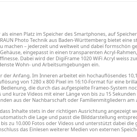
als einen Platz im Speicher des Smartphones, auf Speicher
BRAUN Photo Technik aus Baden-Württemberg bietet eine sti
zu machen – jederzeit und weltweit und dabei formschön g
 Gehäuse, eingepasst in einen transparenten Acryl-Rahmen, 
finesse. Dabei wird der DigiFrame 1020 WiFi Acryl weiss 
edenste Wohn- und Arbeitsumgebungen ein.
 der Anfang. Im Inneren arbeitet ein hochauflösendes 10,1-
flösung von 1280 x 800 Pixel im 16:10-Format für eine brill
 Bedienung, die durch das aufgespielte Frameo-System noch
os und kurze Videos mit einer Länge von bis zu 15 Sekunden
eunden aus der Nachbarschaft oder Familienmitgliedern am 
, dass Inhalte stets in der richtigen Ausrichtung angezeigt 
tomatisch die Lage und passt die Bilddarstellung entspre
 bis zu 10.000 Fotos oder Videos und unterstützt dabei di
Anschluss das Einlesen weiterer Medien von externen Speich