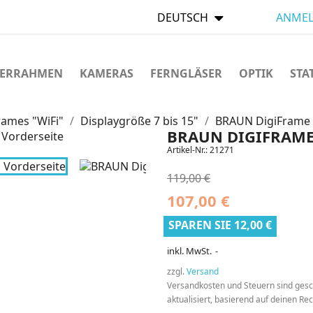
DEUTSCH
ANMEL
LDERRAHMEN
KAMERAS
FERNGLÄSER
OPTIK
STA
rames "WiFi"
Displaygröße 7 bis 15"
BRAUN DigiFrame 1
BRAUN DIGIFRAME 
Artikel-Nr.:
21271
119,00 €
107,00 €
SPAREN SIE 12,00 €
inkl. MwSt.
zzgl.
Versand
Versandkosten und Steuern sind ges
aktualisiert, basierend auf deinen R