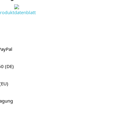
roduktdatenblatt
PayPal
50 (DE)
(EU)
ragung