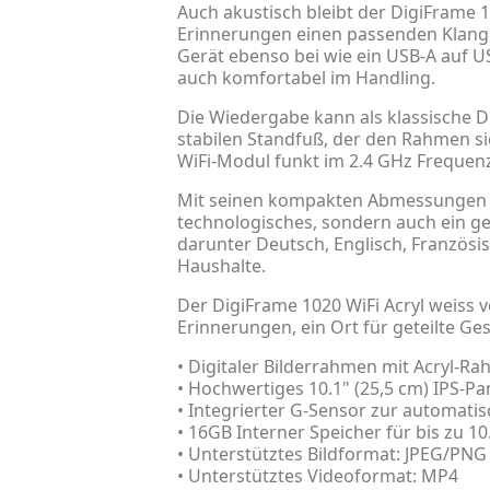
Auch akustisch bleibt der DigiFrame 
Erinnerungen einen passenden Klang. 
Gerät ebenso bei wie ein USB-A auf US
auch komfortabel im Handling.
Die Wiedergabe kann als klassische D
stabilen Standfuß, der den Rahmen sic
WiFi-Modul funkt im 2.4 GHz Frequen
Mit seinen kompakten Abmessungen vo
technologisches, sondern auch ein ge
darunter Deutsch, Englisch, Französisc
Haushalte.
Der DigiFrame 1020 WiFi Acryl weiss v
Erinnerungen, ein Ort für geteilte Ges
• Digitaler Bilderrahmen mit Acryl-R
• Hochwertiges 10.1" (25,5 cm) IPS-Pa
• Integrierter G-Sensor zur automat
• 16GB Interner Speicher für bis zu 1
• Unterstütztes Bildformat: JPEG/PNG
• Unterstütztes Videoformat: MP4