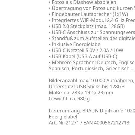
• Fotos als Diashow abspielen
• Übertragung von Fotos und kurzen 
• Eingebauter Lautsprecher (1x1W)
• Integriertes WiFi-Modul 2.4 GHz Fr
• USB 2.0 Steckplatz (max. 128GB)
• USB-C Anschluss zur Spannungsve
• Standfuß zum Aufstellen des digita
• Inklusive Energielabel
• USB-C Netzteil 5.0V / 2.0A / 10W
• USB-Kabel (USB-A auf USB-C)
• Mehrere Sprachen: Deutsch, Englisch,
Spanisch, Portugiesisch, Griechisch ...
Bilderanzahl max. 10.000 Aufnahmen,
Unterstützt USB-Sticks bis 128GB
Maße: ca. 283 x 192 x 23 mm
Gewicht: ca. 980 g
Lieferumfang: BRAUN DigiFrame 1020 W
Energielabel
Art.-Nr. 21271 / EAN 4000567212713