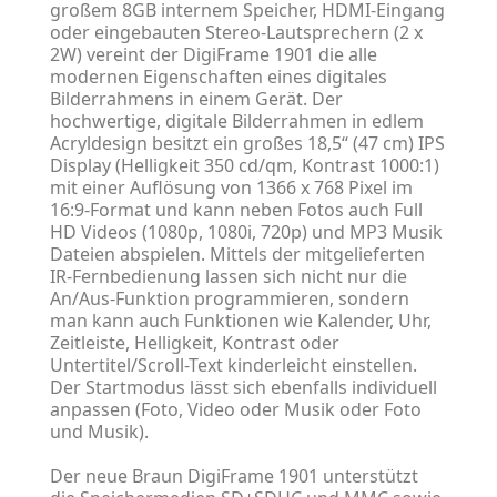
großem 8GB internem Speicher, HDMI-Eingang
oder eingebauten Stereo-Lautsprechern (2 x
2W) vereint der DigiFrame 1901 die alle
modernen Eigenschaften eines digitales
Bilderrahmens in einem Gerät. Der
hochwertige, digitale Bilderrahmen in edlem
Acryldesign besitzt ein großes 18,5“ (47 cm) IPS
Display (Helligkeit 350 cd/qm, Kontrast 1000:1)
mit einer Auflösung von 1366 x 768 Pixel im
16:9-Format und kann neben Fotos auch Full
HD Videos (1080p, 1080i, 720p) und MP3 Musik
Dateien abspielen. Mittels der mitgelieferten
IR-Fernbedienung lassen sich nicht nur die
An/Aus-Funktion programmieren, sondern
man kann auch Funktionen wie Kalender, Uhr,
Zeitleiste, Helligkeit, Kontrast oder
Untertitel/Scroll-Text kinderleicht einstellen.
Der Startmodus lässt sich ebenfalls individuell
anpassen (Foto, Video oder Musik oder Foto
und Musik).
Der neue Braun DigiFrame 1901 unterstützt