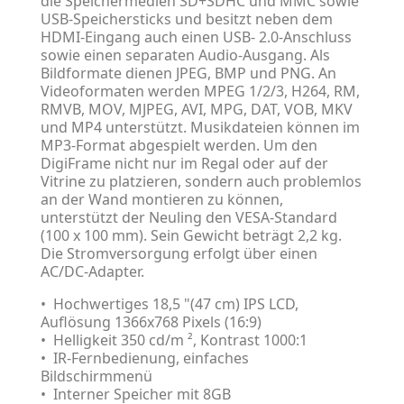
die Speichermedien SD+SDHC und MMC sowie
USB-Speichersticks und besitzt neben dem
HDMI-Eingang auch einen USB- 2.0-Anschluss
sowie einen separaten Audio-Ausgang. Als
Bildformate dienen JPEG, BMP und PNG. An
Videoformaten werden MPEG 1/2/3, H264, RM,
RMVB, MOV, MJPEG, AVI, MPG, DAT, VOB, MKV
und MP4 unterstützt. Musikdateien können im
MP3-Format abgespielt werden. Um den
DigiFrame nicht nur im Regal oder auf der
Vitrine zu platzieren, sondern auch problemlos
an der Wand montieren zu können,
unterstützt der Neuling den VESA-Standard
(100 x 100 mm). Sein Gewicht beträgt 2,2 kg.
Die Stromversorgung erfolgt über einen
AC/DC-Adapter.
• Hochwertiges 18,5 "(47 cm) IPS LCD,
Auflösung 1366x768 Pixels (16:9)
• Helligkeit 350 cd/m ², Kontrast 1000:1
• IR-Fernbedienung, einfaches
Bildschirmmenü
• Interner Speicher mit 8GB