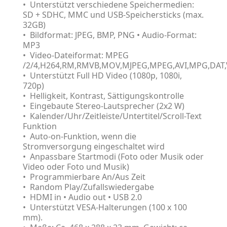
• Unterstützt verschiedene Speichermedien:
SD + SDHC, MMC und USB-Speichersticks (max.
32GB)
• Bildformat: JPEG, BMP, PNG • Audio-Format:
MP3
• Video-Dateiformat: MPEG
/2/4,H264,RM,RMVB,MOV,MJPEG,MPEG,AVI,MPG,DAT
• Unterstützt Full HD Video (1080p, 1080i,
720p)
• Helligkeit, Kontrast, Sättigungskontrolle
• Eingebaute Stereo-Lautsprecher (2x2 W)
• Kalender/Uhr/Zeitleiste/Untertitel/Scroll-Text
Funktion
• Auto-on-Funktion, wenn die
Stromversorgung eingeschaltet wird
• Anpassbare Startmodi (Foto oder Musik oder
Video oder Foto und Musik)
• Programmierbare An/Aus Zeit
• Random Play/Zufallswiedergabe
• HDMI in • Audio out • USB 2.0
• Unterstützt VESA-Halterungen (100 x 100
mm).