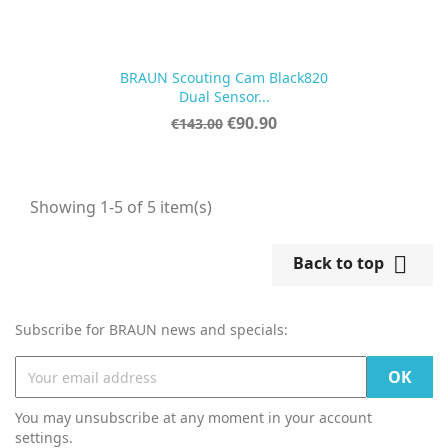
BRAUN Scouting Cam Black820
Dual Sensor...
Regular
Price
€90.90
€143.00
price
Showing 1-5 of 5 item(s)

Back to top
Subscribe for BRAUN news and specials:
You may unsubscribe at any moment in your account
settings.