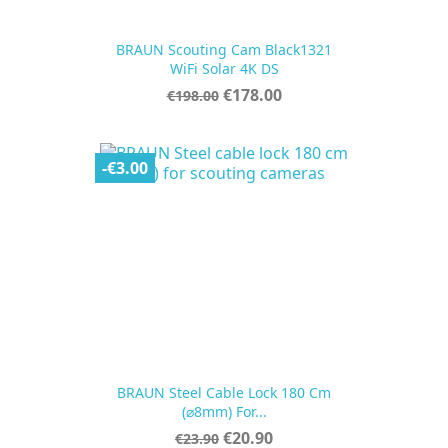
BRAUN Scouting Cam Black1321
WiFi Solar 4K DS
Regular
Price
€178.00
€198.00
price
-€3.00
BRAUN Steel Cable Lock 180 Cm
(⌀8mm) For...
Regular
Price
€20.90
€23.90