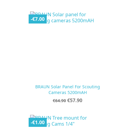
price
-€7.00
BRAUN Solar Panel For Scouting
Cameras 5200mAH
Regular
Price
€57.90
€64.90
price
-€1.00