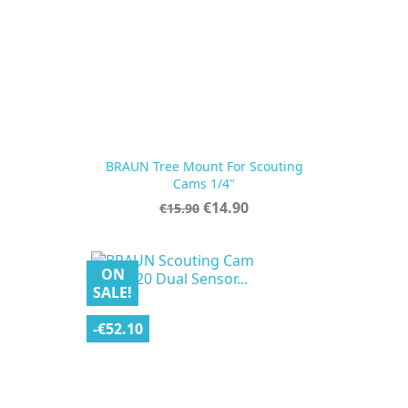
BRAUN Tree Mount For Scouting
Cams 1/4"
Regular
Price
€14.90
€15.90
price
ON
SALE!
-€52.10